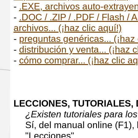
-
.EXE, archivos auto-extrayente
-
.DOC / .ZIP / .PDF / Flash / 
archivos... (¡haz clic aquí!)
-
preguntas genéricas... (¡haz c
-
distribución y venta... (¡haz c
-
cómo comprar... (¡haz clic aq
LECCIONES, TUTORIALES,
¿Existen tutoriales para l
Sí, del manual online (F1), 
"Lecciones".